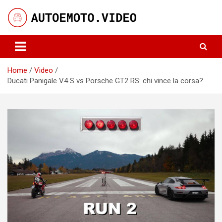
Skip
to
content
Notizie, curiosità e video su auto e moto
AutoeMoto.Video
Home
Video
Ducati Panigale V4 S vs Porsche GT2 RS: chi vince la corsa?