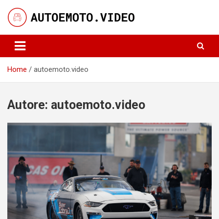
Skip
to
content
Notizie, curiosità e video su auto e moto
AutoeMoto.Video
Home
autoemoto.video
Autore:
autoemoto.video