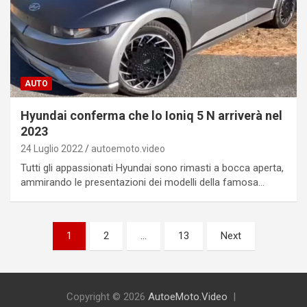
AUTO
Hyundai conferma che lo Ioniq 5 N arriverà nel
2023
24 Luglio 2022
autoemoto.video
Tutti gli appassionati Hyundai sono rimasti a bocca aperta,
ammirando le presentazioni dei modelli della famosa…
Paginazione
1
2
…
13
Next
degli
articoli
Copyright © 2026
AutoeMoto.Video