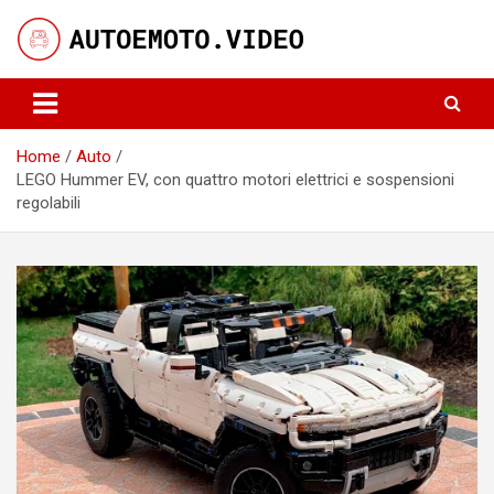
Skip
to
content
Notizie, curiosità e video su auto e moto
AutoeMoto.Video
Home
Auto
LEGO Hummer EV, con quattro motori elettrici e sospensioni
regolabili