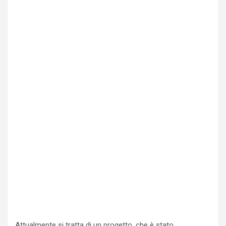
Attualmente si tratta di un progetto, che è stato