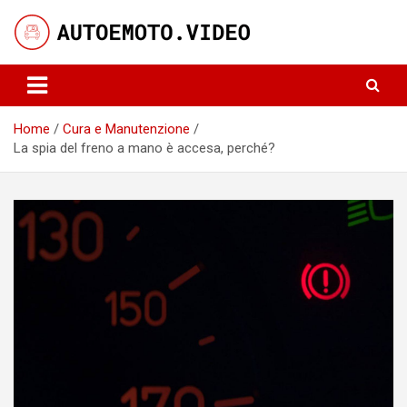
Skip
to
content
Notizie, curiosità e video su auto e moto
AutoeMoto.Video
Home
Cura e Manutenzione
La spia del freno a mano è accesa, perché?