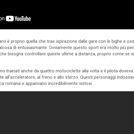
arvi è proprio quella che trae ispirazione dalle gare con le bighe e o
alcosa di entusiasmante. Ovviamente questo sport era molto più peri
che bisogna controllare queste ultime a distanza, proprio come se si
ivano trainati anche da quattro motociclette alla volta e il pilota dovev
ate all’acceleratore, al freno e allo sterzo. Questi personaggi indossav
oca romana e apparivano incredibilmente vistosi.