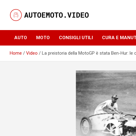
Skip
to
content
Notizie, curiosità e video su auto e moto
AutoeMoto.Video
AUTO
MOTO
CONSIGLI UTILI
CURA E MANU
Home
Video
La preistoria della MotoGP è stata Ben-Hur: le c