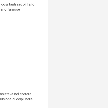
così tanti secoli fa lo
 erano famose
onsisteva nel correre
usione di colpi, nella