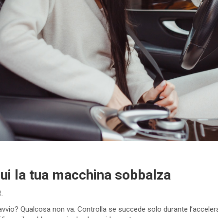
cui la tua macchina sobbalza
.
l’avvio? Qualcosa non va. Controlla se succede solo durante l’accele