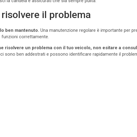
sci la candela e assicurati che sia sempre pulita.
 risolvere il problema
olo ben mantenuto.
Una manutenzione regolare è importante per prev
e funzioni correttamente.
e risolvere un problema con il tuo veicolo, non esitare a cons
ci sono ben addestrati e possono identificare rapidamente il problem