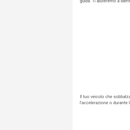
guida. Ti aiuteremo a ident
Il tuo veicolo che sobbalz
l’accelerazione o durante l