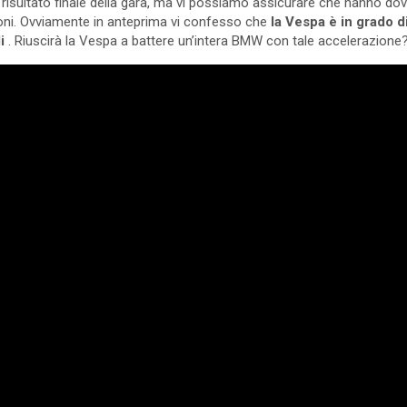
l risultato finale della gara, ma vi possiamo assicurare che hanno dov
ioni. Ovviamente in anteprima vi confesso che
la Vespa è in grado d
i
. Riuscirà la Vespa a battere un’intera BMW con tale accelerazione? 