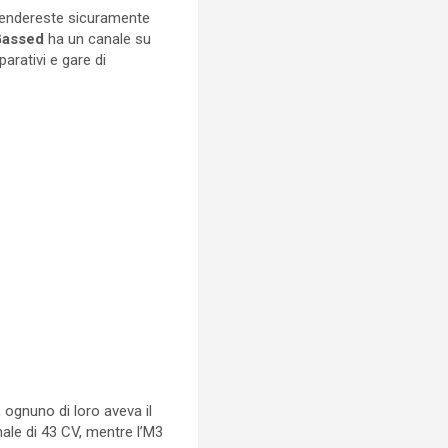
prendereste sicuramente
 Gassed
ha un canale su
arativi e gare di
 ognuno di loro aveva il
nale di 43 CV, mentre l’M3