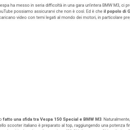
espa ha messo in seria difficoltà in una gara un’intera BMW M3, ci 
 YouTube possiamo assicurarvi che non è così. Ed è che
il popolo di
aricano video con temi legati al mondo dei motori, in particolare prep
no
fatto una sfida tra Vespa 150 Special e BMW M3
. Naturalmente,
ello scooter italiano è preparato al top, raggiungendo una potenza fi