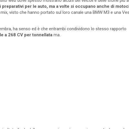
sito web dove spesso mostrano alcuni dei veicoli e delle storie più
 preparativi per le auto, ma a volte si occupano anche di motoc
mix, visto che hanno portato sul loro canale una BMW M3 e una Ves
sembra, ha senso ed è che entrambi condividono lo stesso rapporto
le a 268 CV ​​per tonnellata
ma.