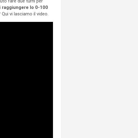
uto fare due turni per
i raggiungere lo 0-100
Qui vi lasciamo il video.