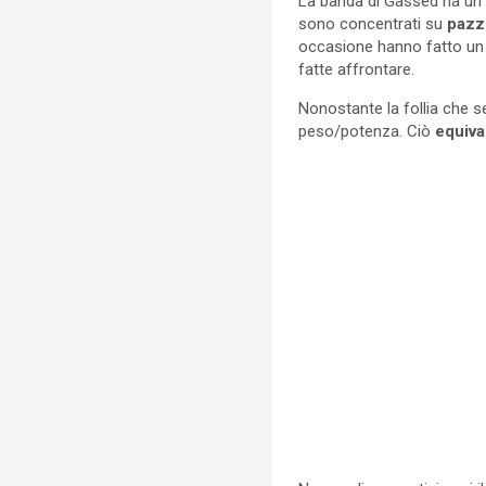
La banda di Gassed ha un 
sono concentrati su
pazzi
occasione hanno fatto un 
fatte affrontare.
Nonostante la follia che 
peso/potenza. Ciò
equiva