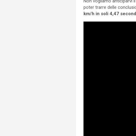
Non vogliamo anticiparvi i
poter trarre delle conclus
km/h in soli 4,47 second