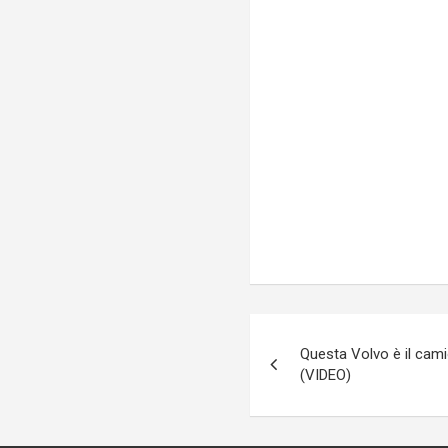
Navigazione
Questa Volvo è il cam
articoli
(VIDEO)