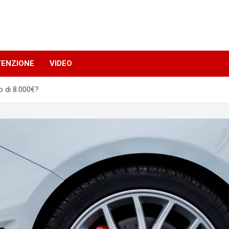
TENZIONE
VIDEO
o di 8.000€?