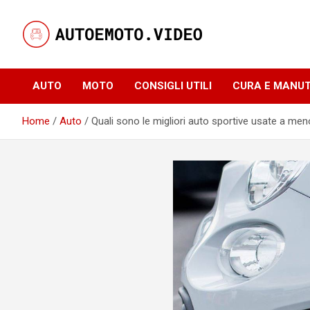
Skip
to
content
Notizie, curiosità e video su auto e moto
AutoeMoto.Video
AUTO
MOTO
CONSIGLI UTILI
CURA E MANU
Home
Auto
Quali sono le migliori auto sportive usate a men