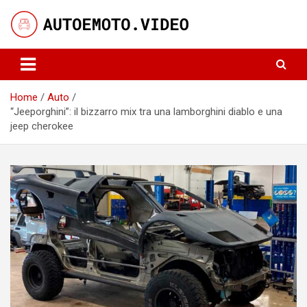
Skip
to
content
Notizie, curiosità e video su auto e moto
AutoeMoto.Video
Home
Auto
“Jeeporghini”: il bizzarro mix tra una lamborghini diablo e una
jeep cherokee