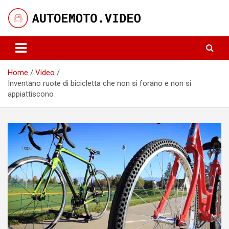
Skip
to
content
Notizie, curiosità e video su auto e moto
AutoeMoto.Video
Home
Video
Inventano ruote di bicicletta che non si forano e non si
appiattiscono