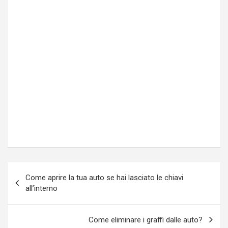
Navigazione
Come aprire la tua auto se hai lasciato le chiavi
articoli
all’interno
Come eliminare i graffi dalle auto?