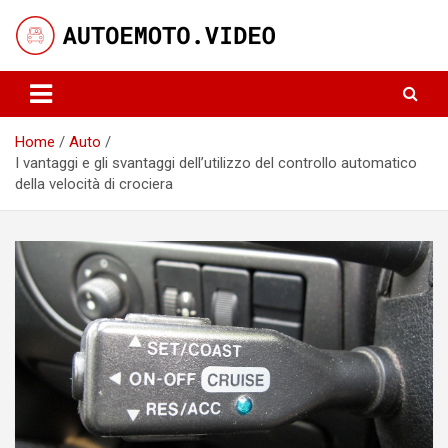
Skip
to
content
Notizie, curiosità e video su auto e moto
AutoeMoto.Video
Home
Auto
I vantaggi e gli svantaggi dell’utilizzo del controllo automatico
della velocità di crociera