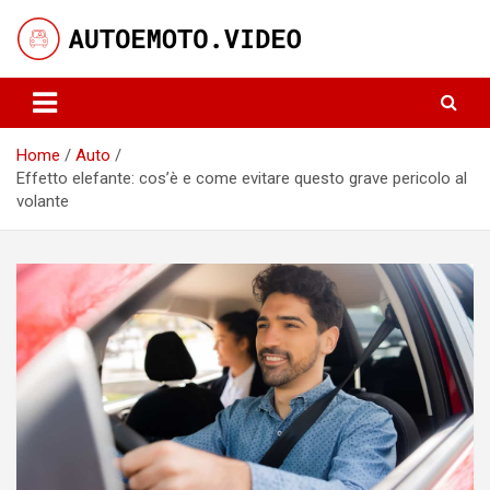
Skip
to
content
Notizie, curiosità e video su auto e moto
AutoeMoto.Video
Home
Auto
Effetto elefante: cos’è e come evitare questo grave pericolo al
volante