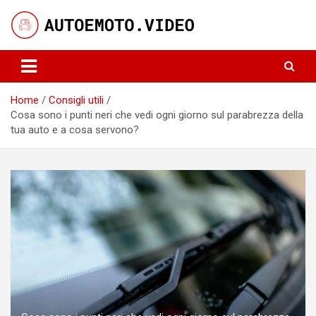
Skip
to
content
Notizie, curiosità e video su auto e moto
AutoeMoto.Video
Home
Consigli utili
Cosa sono i punti neri che vedi ogni giorno sul parabrezza della
tua auto e a cosa servono?