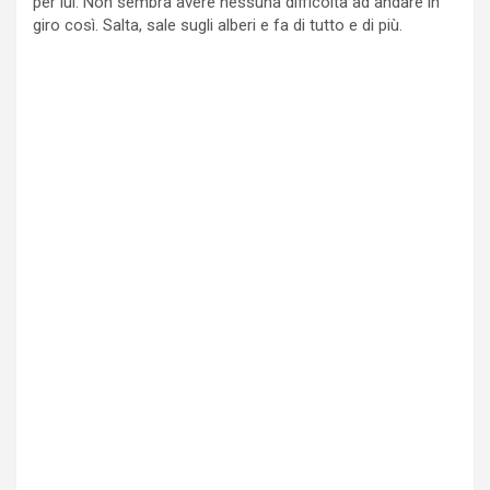
per lui. Non sembra avere nessuna difficoltà ad andare in
giro così. Salta, sale sugli alberi e fa di tutto e di più.