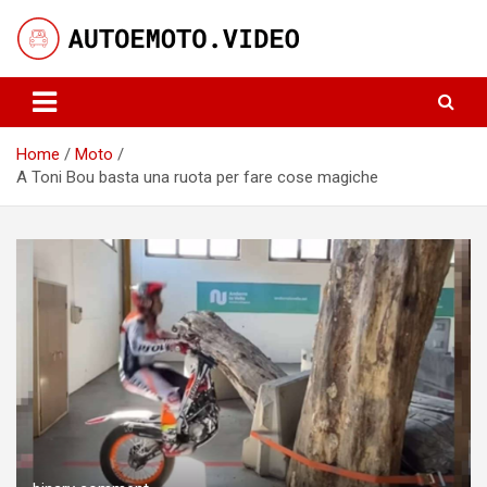
Skip
to
content
Notizie, curiosità e video su auto e moto
AutoeMoto.Video
Home
Moto
A Toni Bou basta una ruota per fare cose magiche