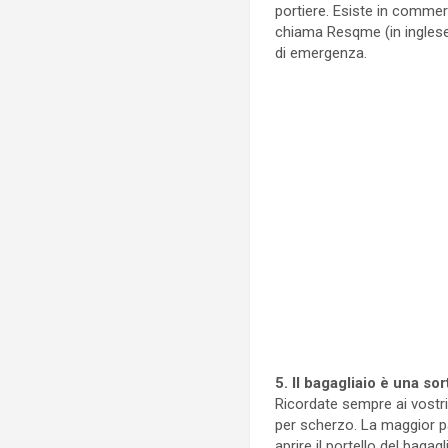
portiere. Esiste in comme
chiama Resqme (in inglese “
di emergenza.
5. Il bagagliaio è una sor
Ricordate sempre ai vostri
per scherzo. La maggior pa
aprire il portello del baga