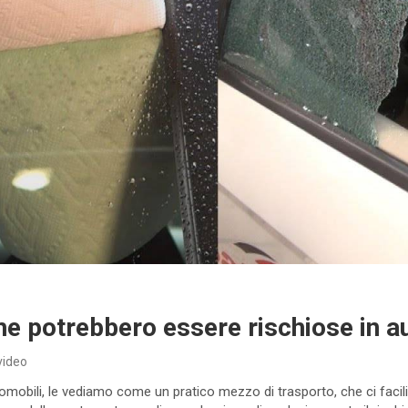
che potrebbero essere rischiose in a
video
bili, le vediamo come un pratico mezzo di trasporto, che ci facilita ne