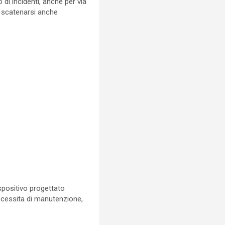
o di incidenti, anche per via
o scatenarsi anche
positivo progettato
 necessita di manutenzione,