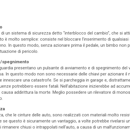
io
di un sistema di sicurezza detto “interblocco del cambio”, che si atti
to è molto semplice: consiste nel bloccare l’inserimento di qualsias
reno. In questo modo, senza azionare prima il pedale, un bimbo non 
tuazione di pericolo.
to/spegnimento
guardia presentano un pulsante di avviamento e di spegnimento del v
. In questo modo non sono necessarie delle chiavi per azionare il mo
 innescare una catastrofe. Se si parcheggia in garage e, distrattamen
uenze potrebbero essere fatali. Nell’abitazione inizierebbe ad accu
i causa addirittura la morte. Meglio possedere un rilevatore di monos
o.
nza
zza, che le cinture delle auto, sono realizzati con materiali molto resis
 se questo è sicuramente un vantaggio, a volte potrebbe rivelarsi un
rimanere chiusi o intrappolati nell’auto, a causa di un malfunzioname