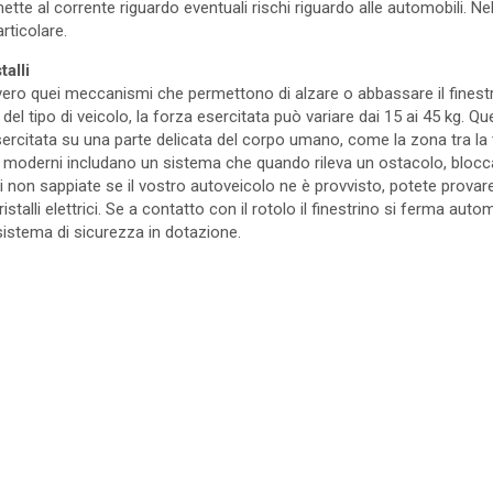
mette al corrente riguardo eventuali rischi riguardo alle automobili. Ne
articolare.
talli
, ovvero quei meccanismi che permettono di alzare o abbassare il fines
el tipo di veicolo, la forza esercitata può variare dai 15 ai 45 kg. Q
ercitata su una parte delicata del corpo umano, come la zona tra la te
i moderni includano un sistema che quando rileva un ostacolo, blocc
cui non sappiate se il vostro autoveicolo ne è provvisto, potete provare
istalli elettrici. Se a contatto con il rotolo il finestrino si ferma auto
sistema di sicurezza in dotazione.