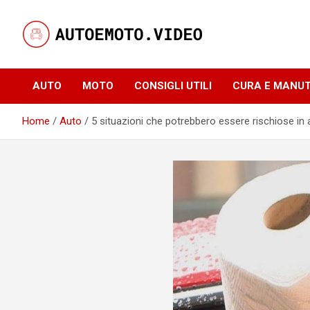
Skip
to
content
Notizie, curiosità e video su auto e moto
AutoeMoto.Video
AUTO
MOTO
CONSIGLI UTILI
CURA E MANU
Home
Auto
5 situazioni che potrebbero essere rischiose in 