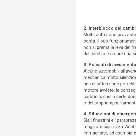
2. Interblocco del camb
Molte auto sono provviste 
sosta. Il suo funzionamen
non si prema la leva del f
del cambio e creare una si
3. Pulsanti di avviamen
Alcune automobili all’avan
meccanica molto silenziosa
una disattenzione potrebbe
motore avviato, le conseg
carbonio, che in certe dos
o del proprio appartament
4. Situazioni di emerge
Sia i finestrini e i parabre
maggiore sicurezza. Anche
Immaginate, ad esempio di 