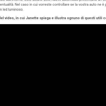
entualità. Nel caso in cui vorreste controllare se la vostra auto ne è
n led luminoso.
el video, in cui Janette spiega e illustra ognuno di questi utili c