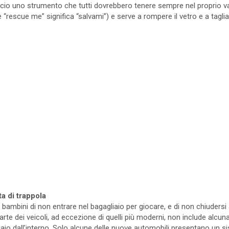
rcio uno strumento che tutti dovrebbero tenere sempre nel proprio va
rescue me” significa “salvami”) e serve a rompere il vetro e a tagliare
ta di trappola
 bambini di non entrare nel bagagliaio per giocare, e di non chiudersi
rte dei veicoli, ad eccezione di quelli più moderni, non include alcun
gliaio dall’interno. Solo alcune delle nuove automobili presentano un s