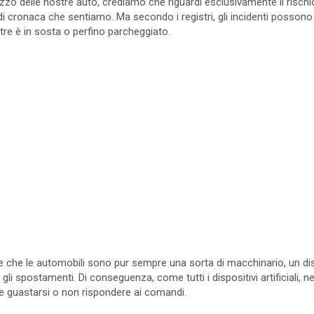
ilizzo delle nostre auto, crediamo che riguardi esclusivamente il rischi
 di cronaca che sentiamo. Ma secondo i registri, gli incidenti posson
ntre è in sosta o perfino parcheggiato.
che le automobili sono pur sempre una sorta di macchinario, un dis
gli spostamenti. Di conseguenza, come tutti i dispositivi artificiali,
be guastarsi o non rispondere ai comandi.