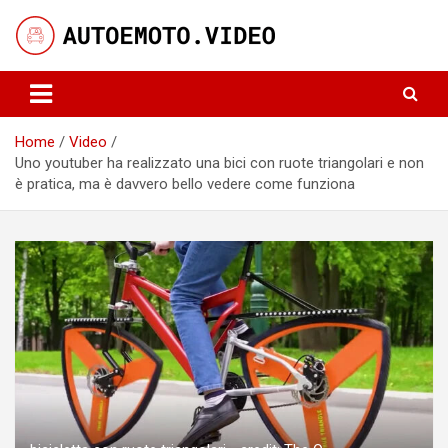
Skip
to
content
Notizie, curiosità e video su auto e moto
AutoeMoto.Video
Home
Video
Uno youtuber ha realizzato una bici con ruote triangolari e non
è pratica, ma è davvero bello vedere come funziona