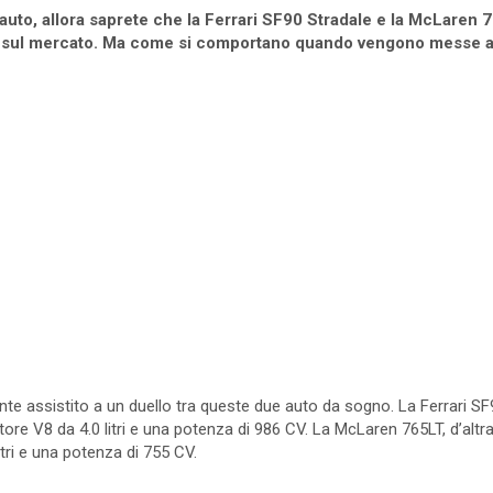
 auto, allora saprete che la Ferrari SF90 Stradale e la McLaren
ti sul mercato. Ma come si comportano quando vengono messe all
e assistito a un duello tra queste due auto da sogno. La Ferrari SF
ore V8 da 4.0 litri e una potenza di 986 CV. La McLaren 765LT, d’altr
tri e una potenza di 755 CV.