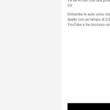
V8 da 4.0 litri con una po
CV.
Entrambe le auto sono stat
duello con un tempo di 2,5
YouTube e ha riscosso un