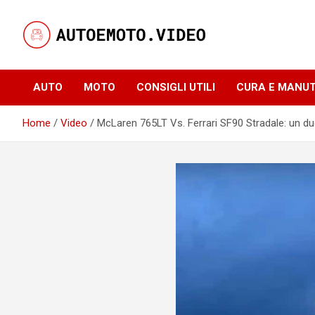
Skip
to
content
Notizie, curiosità e video su auto e moto
AutoeMoto.Video
AUTO
MOTO
CONSIGLI UTILI
CURA E MANU
Home
Video
McLaren 765LT Vs. Ferrari SF90 Stradale: un due