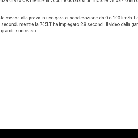
tenza di 986 CV, mentre la 765LT è dotata di un motore V8 da 4.0 litri
e messe alla prova in una gara di accelerazione da 0 a 100 km/h. La 
 secondi, mentre la 765LT ha impiegato 2,8 secondi. Il video della ga
 grande successo.