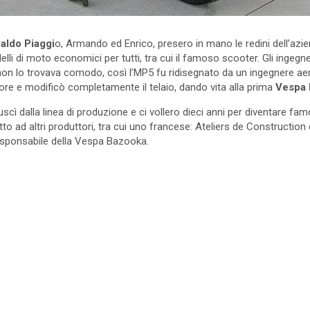
aldo Piaggi
o, Armando ed Enrico, presero in mano le redini dell’azie
lli di moto economici per tutti, tra cui il famoso scooter. Gli ingegn
i non lo trovava comodo, così l’MP5 fu ridisegnato da un ingegnere ae
ore e modificò completamente il telaio, dando vita alla prima
Vespa
uscì dalla linea di produzione e ci vollero dieci anni per diventare fam
tto ad altri produttori, tra cui uno francese: Ateliers de Construction
esponsabile della Vespa Bazooka.