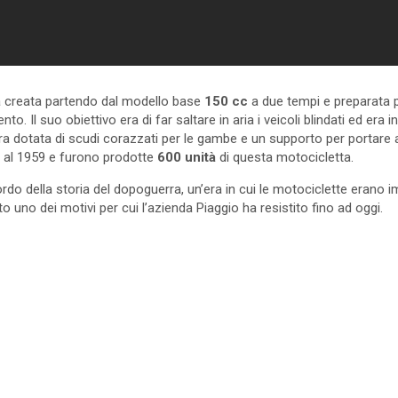
 creata partendo dal modello base
150 cc
a due tempi e preparata p
to. Il suo obiettivo era di far saltare in aria i veicoli blindati ed era 
Era dotata di scudi corazzati per le gambe e un supporto per portare
6 al 1959 e furono prodotte
600 unità
di questa motocicletta.
do della storia del dopoguerra, un’era in cui le motociclette erano im
ato uno dei motivi per cui l’azienda Piaggio ha resistito fino ad oggi.