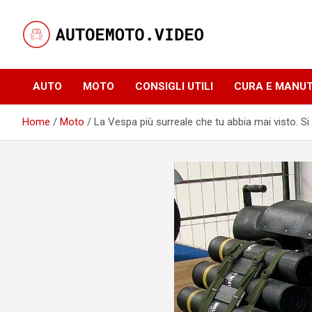
Skip
to
content
Notizie, curiosità e video su auto e moto
AutoeMoto.Video
AUTO
MOTO
CONSIGLI UTILI
CURA E MANU
Home
Moto
La Vespa più surreale che tu abbia mai visto. S