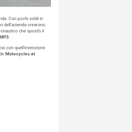
nda. Con pochi soldi in
eri dell’azienda crearono
ronautico che spostò il
 MP5
.
osi con quell’invenzione.
 de
Motocycles et