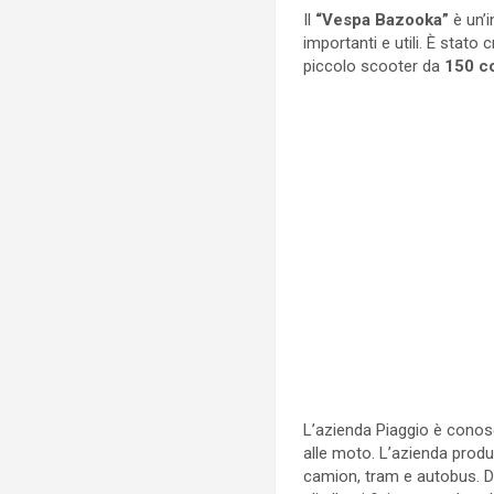
Il
“Vespa Bazooka”
è un’i
importanti e utili. È stato 
piccolo scooter da
150 c
L’azienda Piaggio è conosci
alle moto. L’azienda produc
camion, tram e autobus. Du