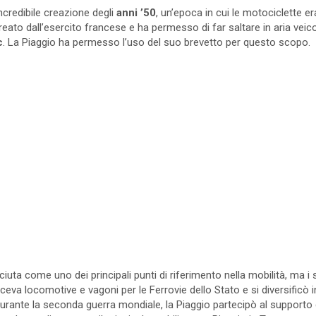
ncredibile creazione degli
anni ’50
, un’epoca in cui le motociclette 
creato dall’esercito francese e ha permesso di far saltare in aria veico
c
. La Piaggio ha permesso l’uso del suo brevetto per questo scopo.
uta come uno dei principali punti di riferimento nella mobilità, ma i s
eva locomotive e vagoni per le Ferrovie dello Stato e si diversificò i
rante la seconda guerra mondiale, la Piaggio partecipò al supporto d