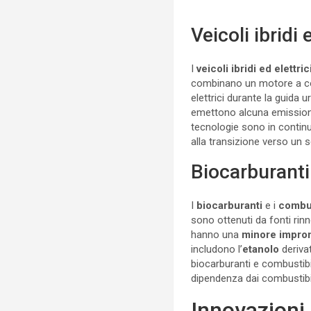
Veicoli ibridi 
I
veicoli ibridi ed elettric
combinano un motore a com
elettrici durante la guida u
emettono alcuna emissione 
tecnologie sono in contin
alla transizione verso un 
Biocarburanti 
I
biocarburanti
e i
combust
sono ottenuti da fonti rin
hanno una
minore impron
includono l’
etanolo
deriva
biocarburanti e combustibil
dipendenza dai combustibi
Innovazioni 