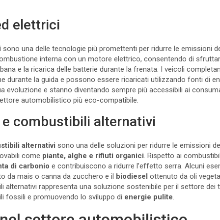
ed elettrici
i
sono una delle tecnologie più promettenti per ridurre le emissioni dei v
bustione interna con un motore elettrico, consentendo di sfruttare 
rbana e la ricarica delle batterie durante la frenata. I veicoli completa
durante la guida e possono essere ricaricati utilizzando fonti di en
ua evoluzione e stanno diventando sempre più accessibili ai consuma
settore automobilistico più eco-compatibile.
e combustibili alternativi
ibili alternativi
sono una delle soluzioni per ridurre le emissioni de
novabili come
piante, alghe e rifiuti organici
. Rispetto ai combustibil
ta di carbonio
e contribuiscono a ridurre l’effetto serra. Alcuni ese
to da mais o canna da zucchero e il
biodiesel
ottenuto da oli vegetali
i alternativi rappresenta una soluzione sostenibile per il settore dei 
li fossili e promuovendo lo sviluppo di
energie pulite
.
nel settore automobilistico