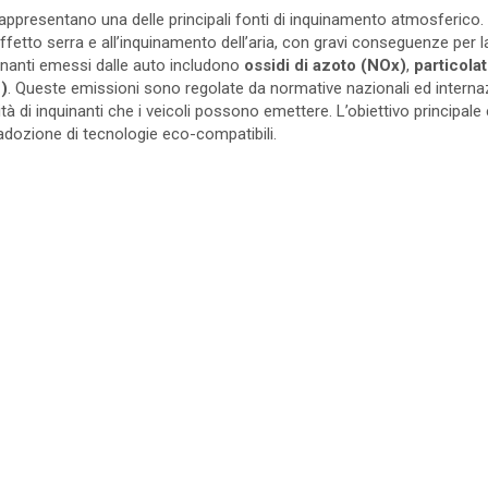
appresentano una delle principali fonti di inquinamento atmosferico. I 
’effetto serra e all’inquinamento dell’aria, con gravi conseguenze per
quinanti emessi dalle auto includono
ossidi di azoto (NOx)
,
particola
)
. Queste emissioni sono regolate da normative nazionali ed intern
tà di inquinanti che i veicoli possono emettere. L’obiettivo principale è
adozione di tecnologie eco-compatibili.