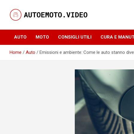
Skip
to
content
Notizie, curiosità e video su auto e moto
AutoeMoto.Video
AUTO
MOTO
CONSIGLI UTILI
CURA E MANU
Home
Auto
Emissioni e ambiente: Come le auto stanno dive