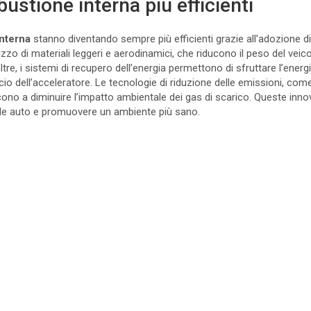
ustione interna più efficienti
nterna
stanno diventando sempre più efficienti grazie all’adozione d
lizzo di materiali leggeri e aerodinamici, che riducono il peso del veic
oltre, i sistemi di recupero dell’energia permettono di sfruttare l’energ
scio dell’acceleratore. Le tecnologie di riduzione delle emissioni, come i 
scono a diminuire l’impatto ambientale dei gas di scarico. Queste in
elle auto e promuovere un ambiente più sano.