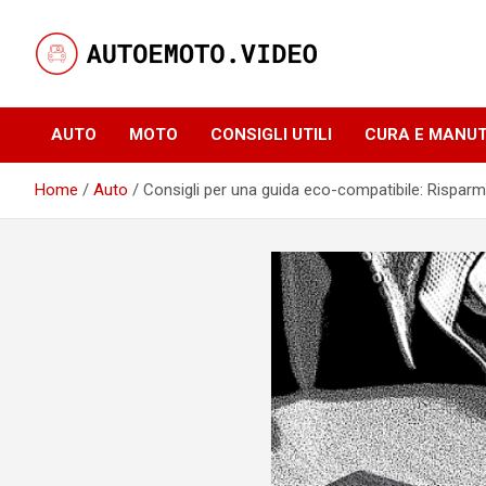
Skip
to
content
Notizie, curiosità e video su auto e moto
AutoeMoto.Video
AUTO
MOTO
CONSIGLI UTILI
CURA E MANU
Home
Auto
Consigli per una guida eco-compatibile: Risparm