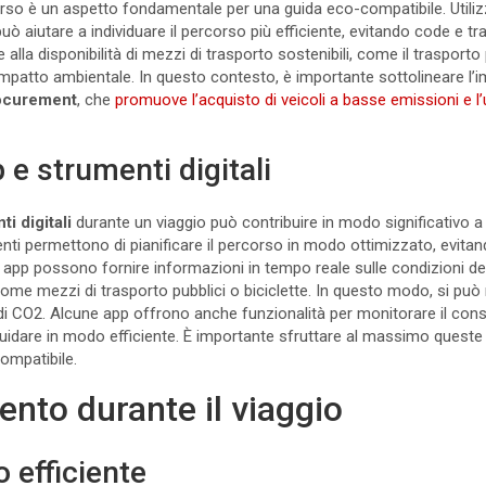
rso è un aspetto fondamentale per una guida eco-compatibile. Utilizz
 aiutare a individuare il percorso più efficiente, evitando code e traf
se alla disponibilità di mezzi di trasporto sostenibili, come il trasporto 
l’impatto ambientale. In questo contesto, è importante sottolineare l’
rocurement
, che
promuove l’acquisto di veicoli a basse emissioni e l’u
p e strumenti digitali
i digitali
durante un viaggio può contribuire in modo significativo 
nti permettono di pianificare il percorso in modo ottimizzato, evitan
 le app possono fornire informazioni in tempo reale sulle condizioni de
 come mezzi di trasporto pubblici o biciclette. In questo modo, si può
 di CO2. Alcune app offrono anche funzionalità per monitorare il con
uidare in modo efficiente. È importante sfruttare al massimo queste r
compatibile.
to durante il viaggio
 efficiente