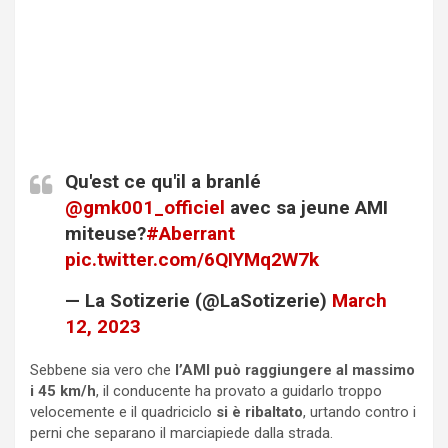
Qu'est ce qu'il a branlé
@gmk001_officiel
avec sa jeune AMI
miteuse?
#Aberrant
pic.twitter.com/6QIYMq2W7k
— La Sotizerie (@LaSotizerie)
March
12, 2023
Sebbene sia vero che
l’AMI può raggiungere al massimo
i 45 km/h
, il conducente ha provato a guidarlo troppo
velocemente e il quadriciclo
si è ribaltato
, urtando contro i
perni che separano il marciapiede dalla strada.