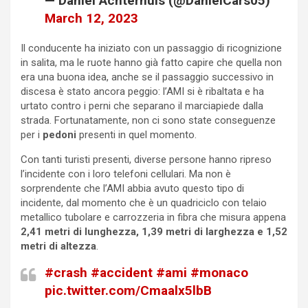
— Daniel Achterhuis (@DanielCars05)
March 12, 2023
Il conducente ha iniziato con un passaggio di ricognizione
in salita, ma le ruote hanno già fatto capire che quella non
era una buona idea, anche se il passaggio successivo in
discesa è stato ancora peggio: l’AMI si è ribaltata e ha
urtato contro i perni che separano il marciapiede dalla
strada. Fortunatamente, non ci sono state conseguenze
per i
pedoni
presenti in quel momento.
Con tanti turisti presenti, diverse persone hanno ripreso
l’incidente con i loro telefoni cellulari. Ma non è
sorprendente che l’AMI abbia avuto questo tipo di
incidente, dal momento che è un quadriciclo con telaio
metallico tubolare e carrozzeria in fibra che misura appena
2,41 metri di lunghezza, 1,39 metri di larghezza e 1,52
metri di altezza
.
#crash
#accident
#ami
#monaco
pic.twitter.com/Cmaalx5lbB