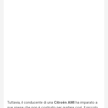
Tuttavia, il conducente di una
Citroën AMI
ha imparato a
sue spese che non è costruito per guidare così. Il piccolo