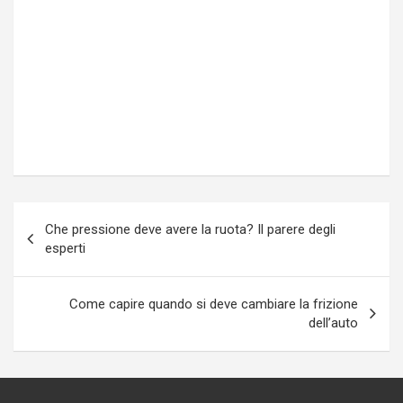
Navigazione
Che pressione deve avere la ruota? Il parere degli
articoli
esperti
Come capire quando si deve cambiare la frizione
dell’auto