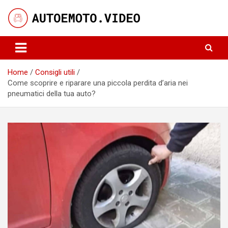
Skip
to
content
Notizie, curiosità e video su auto e moto
AutoeMoto.Video
Home
Consigli utili
Come scoprire e riparare una piccola perdita d’aria nei
pneumatici della tua auto?