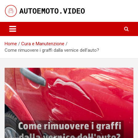
Skip
to
content
Notizie, curiosità e video su auto e moto
AutoeMoto.Video
Home
Cura e Manutenzione
Come rimuovere i graffi dalla vernice dell’auto?